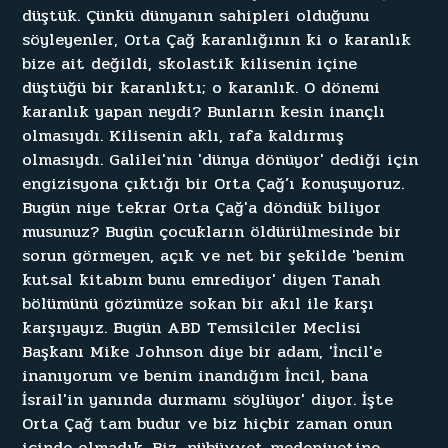
d
ü
ş
t
ü
k
.
Ç
ü
n
k
ü
d
ü
n
y
a
n
ı
n
s
a
h
i
p
l
e
r
i
o
l
d
u
ğ
u
n
u
s
ö
y
l
e
y
e
n
l
e
r
,
O
r
t
a
Ç
a
ğ
k
a
r
a
n
l
ı
ğ
ı
n
ı
n
k
i
o
k
a
r
a
n
l
ı
k
b
i
z
e
a
i
t
d
e
ğ
i
l
d
i
,
s
k
o
l
a
s
t
i
k
k
i
l
i
s
e
n
i
n
i
ç
i
n
e
d
ü
ş
t
ü
ğ
ü
b
i
r
k
a
r
a
n
l
ı
k
t
ı
;
o
k
a
r
a
n
l
ı
k
.
O
d
ö
n
e
m
i
k
a
r
a
n
l
ı
k
y
a
p
a
n
n
e
y
d
i
?
B
u
n
l
a
r
ı
n
k
e
s
i
n
i
n
a
n
ç
l
ı
o
l
m
a
s
ı
y
d
ı
.
K
i
l
i
s
e
n
i
n
a
k
l
ı
,
r
a
f
a
k
a
l
d
ı
r
m
ı
ş
o
l
m
a
s
ı
y
d
ı
.
G
a
l
i
l
e
i
'
n
i
n
'
d
ü
n
y
a
d
ö
n
ü
y
o
r
'
d
e
d
i
ğ
i
i
ç
i
n
e
n
g
i
z
i
s
y
o
n
a
ç
ı
k
t
ı
ğ
ı
b
i
r
O
r
t
a
Ç
a
ğ
’
ı
k
o
n
u
ş
u
y
o
r
u
z
.
B
u
g
ü
n
n
i
y
e
t
e
k
r
a
r
O
r
t
a
Ç
a
ğ
'
a
d
ö
n
d
ü
k
b
i
l
i
y
o
r
m
u
s
u
n
u
z
?
B
u
g
ü
n
ç
o
c
u
k
l
a
r
ı
n
ö
l
d
ü
r
ü
l
m
e
s
i
n
d
e
b
i
r
s
o
r
u
n
g
ö
r
m
e
y
e
n
,
a
ç
ı
k
v
e
n
e
t
b
i
r
ş
e
k
i
l
d
e
'
b
e
n
i
m
k
u
t
s
a
l
k
i
t
a
b
ı
m
b
u
n
u
e
m
r
e
d
i
y
o
r
'
d
i
y
e
n
T
a
n
a
h
b
ö
l
ü
m
ü
n
ü
g
ö
z
ü
m
ü
z
e
s
o
k
a
n
b
i
r
a
k
ı
l
i
l
e
k
a
r
ş
ı
k
a
r
ş
ı
y
a
y
ı
z
.
B
u
g
ü
n
A
B
D
T
e
m
s
i
l
c
i
l
e
r
M
e
c
l
i
s
i
B
a
ş
k
a
n
ı
M
i
k
e
J
o
h
n
s
o
n
d
i
y
e
b
i
r
a
d
a
m
,
'
İ
n
c
i
l
'
e
i
n
a
n
ı
y
o
r
u
m
v
e
b
e
n
i
m
i
n
a
n
d
ı
ğ
ı
m
İ
n
c
i
l
,
b
a
n
a
İ
s
r
a
i
l
'
i
n
y
a
n
ı
n
d
a
d
u
r
m
a
m
ı
s
ö
y
l
ü
y
o
r
'
d
i
y
o
r
.
İ
ş
t
e
O
r
t
a
Ç
a
ğ
t
a
m
b
u
d
u
r
v
e
b
i
z
h
i
ç
b
i
r
z
a
m
a
n
o
n
u
n
i
ç
i
n
d
e
o
l
m
a
d
ı
k
.
B
i
z
,
n
ü
b
ü
v
v
e
t
m
e
d
e
n
i
y
e
t
i
n
e