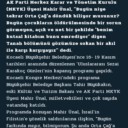
A
K
P
a
r
t
i
M
e
r
k
e
z
K
a
r
a
r
v
e
Y
ö
n
e
t
i
m
K
u
r
u
l
u
(
M
K
Y
K
)
Ü
y
e
s
i
M
a
h
i
r
Ü
n
a
l
,
"
B
u
g
ü
n
n
i
y
e
t
e
k
r
a
r
O
r
t
a
Ç
a
ğ
'
a
d
ö
n
d
ü
k
b
i
l
i
y
o
r
m
u
s
u
n
u
z
?
B
u
g
ü
n
ç
o
c
u
k
l
a
r
ı
n
ö
l
d
ü
r
ü
l
m
e
s
i
n
d
e
b
i
r
s
o
r
u
n
g
ö
r
m
e
y
e
n
,
a
ç
ı
k
v
e
n
e
t
b
i
r
ş
e
k
i
l
d
e
'
b
e
n
i
m
k
u
t
s
a
l
k
i
t
a
b
ı
m
b
u
n
u
e
m
r
e
d
i
y
o
r
'
d
i
y
e
n
T
a
n
a
h
b
ö
l
ü
m
ü
n
ü
g
ö
z
ü
m
ü
z
e
s
o
k
a
n
b
i
r
a
k
ı
l
i
l
e
k
a
r
ş
ı
k
a
r
ş
ı
y
a
y
ı
z
"
d
e
d
i
.
K
o
c
a
e
l
i
B
ü
y
ü
k
ş
e
h
i
r
B
e
l
e
d
i
y
e
s
i
'
n
c
e
1
6
-
1
9
K
a
s
ı
m
t
a
r
i
h
l
e
r
i
a
r
a
s
ı
n
d
a
d
ü
z
e
n
l
e
n
e
n
'
U
l
u
s
l
a
r
a
r
a
s
ı
S
e
z
a
i
K
a
r
a
k
o
ç
G
ü
n
l
e
r
i
'
n
i
n
k
a
p
a
n
ı
ş
p
r
o
g
r
a
m
ı
y
a
p
ı
l
d
ı
.
K
o
c
a
e
l
i
K
o
n
g
r
e
M
e
r
k
e
z
i
'
n
d
e
k
i
p
r
o
g
r
a
m
a
B
ü
y
ü
k
ş
e
h
i
r
B
e
l
e
d
i
y
e
B
a
ş
k
a
n
ı
T
a
h
i
r
B
ü
y
ü
k
a
k
ı
n
,
e
s
k
i
K
ü
l
t
ü
r
v
e
T
u
r
i
z
m
B
a
k
a
n
ı
v
e
A
K
P
a
r
t
i
M
K
Y
K
Ü
y
e
s
i
M
a
h
i
r
Ü
n
a
l
,
m
i
l
l
e
t
v
e
k
i
l
l
e
r
i
v
e
ç
o
k
s
a
y
ı
d
a
v
a
t
a
n
d
a
ş
k
a
t
ı
l
d
ı
.
P
r
o
g
r
a
m
d
a
k
o
n
u
ş
a
n
M
a
h
i
r
Ü
n
a
l
,
İ
s
r
a
i
l
'
i
n
F
i
l
i
s
t
i
n
'
e
y
ö
n
e
l
i
k
s
a
l
d
ı
r
ı
l
a
r
ı
n
a
i
l
i
ş
k
i
n
,
"
B
u
g
ü
n
f
a
r
k
ı
n
d
a
m
ı
y
ı
z
,
b
i
l
m
i
y
o
r
u
m
.
Ş
u
a
n
d
a
O
r
t
a
Ç
a
ğ
'
a