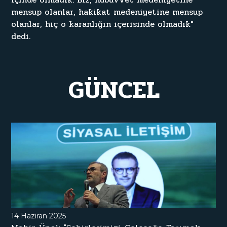
m
e
n
s
u
p
o
l
a
n
l
a
r
,
h
a
k
i
k
a
t
m
e
d
e
n
i
y
e
t
i
n
e
m
e
n
s
u
p
o
l
a
n
l
a
r
,
h
i
ç
o
k
a
r
a
n
l
ı
ğ
ı
n
i
ç
e
r
i
s
i
n
d
e
o
l
m
a
d
ı
k
"
d
e
d
i
.
G
Ü
N
C
E
L
14 Haziran 2025